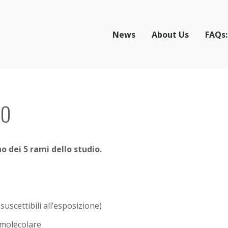
News
About Us
FAQs:
io
o dei 5 rami dello studio.
uscettibili all’esposizione)
omolecolare